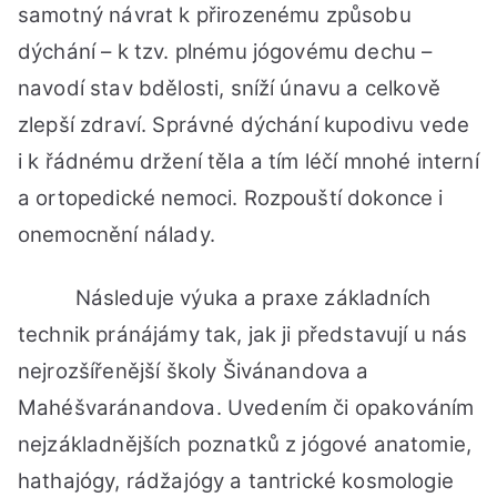
samotný návrat k přirozenému způsobu
dýchání – k tzv. plnému jógovému dechu –
navodí stav bdělosti, sníží únavu a celkově
zlepší zdraví. Správné dýchání kupodivu vede
i k řádnému držení těla a tím léčí mnohé interní
a ortopedické nemoci. Rozpouští dokonce i
onemocnění nálady.
Následuje výuka a praxe základních
technik pránájámy tak, jak ji představují u nás
nejrozšířenější školy Šivánandova a
Mahéšvaránandova. Uvedením či opakováním
nejzákladnějších poznatků z jógové anatomie,
hathajógy, rádžajógy a tantrické kosmologie