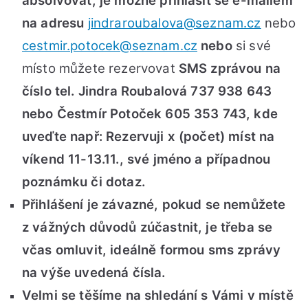
absolvovat, je možné přihlásit se e-mailem
na adresu
jindraroubalova@seznam.cz
nebo
cestmir.potocek@seznam.cz
nebo
si své
místo můžete rezervovat
SMS zprávou na
číslo tel. Jindra Roubalová 737 938 643
nebo Čestmír Potoček 605 353 743, kde
uveďte např: Rezervuji x (počet) míst na
víkend 11-13.11., své jméno a případnou
poznámku či dotaz.
Přihlášení je závazné, pokud se nemůžete
z vážných důvodů zúčastnit, je třeba se
včas omluvit, ideálně formou sms zprávy
na výše uvedená čísla.
Velmi se těšíme na shledání s Vámi v místě