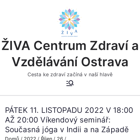
Přeskočit
na
obsah
ŽIVA Centrum Zdraví a
Vzdělávání Ostrava
Cesta ke zdraví začíná v naší hlavě
PÁTEK 11. LISTOPADU 2022 V 18:00
AŽ 20:00 Víkendový seminář:
Současná jóga v Indii a na Západě
Domů
2022
Říjen
26