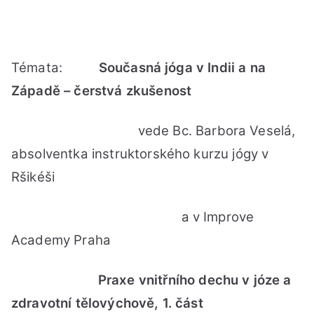
sem
Sou
jóg
v
Témata:
Současná jóga v Indii a na
Indi
Západě – čerstvá zkušenost
a
na
Záp
vede Bc. Barbora Veselá,
absolventka instruktorského kurzu jógy v
Ršikéši
a v Improve
Academy Praha
Praxe vnitřního dechu v józe a
zdravotní tělovýchově, 1. část