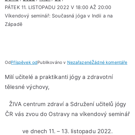
PÁTEK 11. LISTOPADU 2022 V 18:00 AŽ 20:00
Víkendový seminář: Současná jóga v Indii a na
Západě
u
Od
Příspěvek od
Publikováno v
Nezařazené
Žádné komentáře
PÁT
Milí učitelé a praktikanti jógy a zdravotní
11.
LIS
tělesné výchovy,
202
V
ŽIVA centrum zdraví a Sdružení učitelů jógy
18:
ČR vás zvou do Ostravy na víkendový seminář
AŽ
20:
Vík
ve dnech 11. – 13. listopadu 2022.