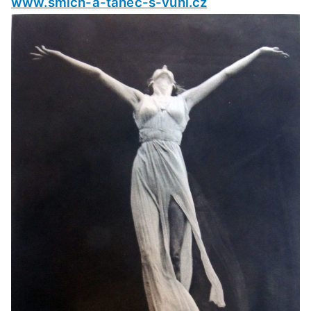
www.smich-a-tanec-s-vuni.cz