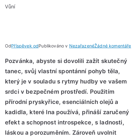
Vůní
u
Od
Příspěvek od
Publikováno v
Nezařazené
Žádné komentáře
PÁT
Pozvánka, abyste si dovolili zažít skutečný
20.
LE
tanec, svůj vlastní spontánní pohyb těla,
202
který je v souladu s rytmy hudby ve vašem
V
srdci v bezpečném prostředí. Použitím
19:
AŽ
přírodní pryskyřice, esenciálních olejů a
20:
kadidla, které Ina používá, přináší zaručený
Tan
efekt a schopnost introspekce, s ladnosti,
s
Vůn
láskou a porozuměním. Zároveň uvolnit