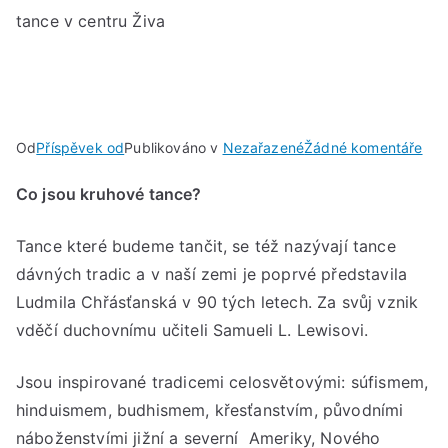
tance v centru Živa
u
Od
Příspěvek od
Publikováno v
Nezařazené
Žádné komentáře
PÁT
Co jsou kruhové tance?
13.
LE
Tance které budeme tančit, se též nazývají tance
202
V
dávných tradic a v naší zemi je poprvé představila
18:
Ludmila Chřásťanská v 90 tých letech. Za svůj vznik
AŽ
vděčí duchovnímu učiteli Samueli L. Lewisovi.
19:
Kru
Jsou inspirované tradicemi celosvětovými: súfismem,
tan
hinduismem, budhismem, křesťanstvím, původními
v
náboženstvími jižní a severní Ameriky, Nového
cen