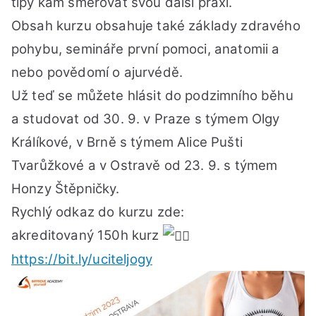
tipy kam směrovat svou další praxi.
Obsah kurzu obsahuje také základy zdravého
pohybu, semináře první pomoci, anatomii a
nebo povědomí o ajurvédě.
Už teď se můžete hlásit do podzimního běhu
a studovat od 30. 9. v Praze s týmem Olgy
Králíkové, v Brně s týmem Alice Pušti
Tvarůžkové a v Ostravě od 23. 9. s týmem
Honzy Štěpničky.
Rychlý odkaz do kurzu zde:
akreditovaný 150h kurz
https://bit.ly/uciteljogy