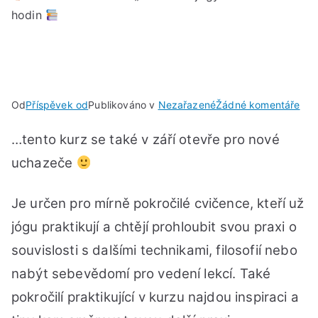
hodin
u
Od
Příspěvek od
Publikováno v
Nezařazené
Žádné komentáře
…tento kurz se také v září otevře pro nové
Rekv
kur
uchazeče
„Ins
jóg
Je určen pro mírně pokročilé cvičence, kteří už
v
jógu praktikují a chtějí prohloubit svou praxi o
roz
150
souvislosti s dalšími technikami, filosofií nebo
hod
nabýt sebevědomí pro vedení lekcí. Také
pokročilí praktikující v kurzu najdou inspiraci a