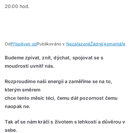
20:00 hod.
u
Od
Příspěvek od
Publikováno v
Nezařazené
Žádné komentáře
Hla
Budeme zpívat, znít, dýchat, spojovat se s
Nov
moudrostí uvnitř nás.
Ned
7.
dub
Rozproudíme naši energii a zaměříme se na to,
202
kterým směrem
od
chce tento měsíc téci, čemu dát pozornost čemu
17:
naopak ne.
do
20:
Tak ať se nám kráčí s životem s lehkostí a důvěrou v
hod
sebe.