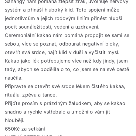
Sanangy nám pomáhá zlepšit zrak, uvolňuje nervový
pře
systém a přináší hluboký klid. Toto spojení může
***
jednotlivcům a jejich rodovým liniím přinést hlubší
Sob
pocit sounáležitosti, vedení a uzdravení.
29.
lis
Ceremoniální kakao nám pomáhá propojit se sami se
202
sebou, více se poznat, odbourat negativní bloky,
od
otevřít svá srdce, najít klid v duši a vyčistit mysl.
17:
Kakao jako lék potřebujeme více než kdy jindy, jsem
do
tady, abych se podělila o to, co jsem se na své cestě
20:
naučila.
hod
Připravte se otevřít své srdce lékem čistého kakaa,
rituálu, zpěvu a tance.
Přijďte prosím s prázdným žaludkem, aby se kakao
snadno a rychle vstřebalo a umožnilo vám jít
hlouběji.
650Kč za setkání