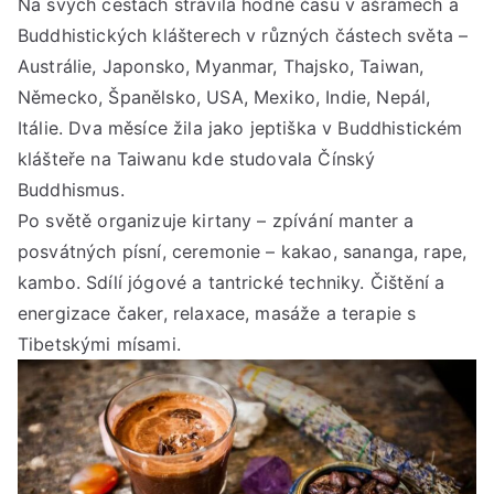
Na svých cestách strávila hodně času v ašrámech a
Buddhistických klášterech v různých částech světa –
Austrálie, Japonsko, Myanmar, Thajsko, Taiwan,
Německo, Španělsko, USA, Mexiko, Indie, Nepál,
Itálie. Dva měsíce žila jako jeptiška v Buddhistickém
klášteře na Taiwanu kde studovala Čínský
Buddhismus.
Po světě organizuje kirtany – zpívání manter a
posvátných písní, ceremonie – kakao, sananga, rape,
kambo. Sdílí jógové a tantrické techniky. Čištění a
energizace čaker, relaxace, masáže a terapie s
Tibetskými mísami.