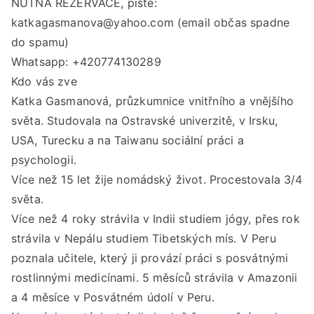
NUTNÁ REZERVACE, pište:
katkagasmanova@yahoo.com (email občas spadne
do spamu)
Whatsapp: +420774130289
Kdo vás zve
Katka Gasmanová, průzkumnice vnitřního a vnějšího
světa. Studovala na Ostravské univerzitě, v Irsku,
USA, Turecku a na Taiwanu sociální práci a
psychologii.
Více než 15 let žije nomádský život. Procestovala 3/4
světa.
Více než 4 roky strávila v Indii studiem jógy, přes rok
strávila v Nepálu studiem Tibetských mís. V Peru
poznala učitele, který ji provází práci s posvátnými
rostlinnými medicínami. 5 měsíců strávila v Amazonii
a 4 měsíce v Posvátném údolí v Peru.