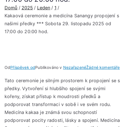
Domů
2025
Leden
1
Kakaová ceremonie a medicína Sanangy propojení s
našimi předky *** Sobota 29. listopadu 2025 od
17:00 do 20:00 hod.
u
Od
Příspěvek od
Publikováno v
Nezařazené
Žádné komentáře
Kak
Tato ceremonie je silným prostorem k propojení se s
cer
předky. Vytvoření si hlubšího spojení se svými
a
med
kořeny, získat přístup k moudrosti předků a
San
podporovat transformaci v sobě i ve svém rodu.
pro
Medicína kakaa je známá svou schopností
s
podporovat pocity radosti, lásky a spojení. Medicína
naš