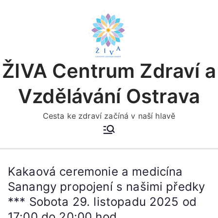
Přeskočit
na
obsah
ŽIVA Centrum Zdraví a
Vzdělávání Ostrava
Cesta ke zdraví začíná v naší hlavě
Kakaová ceremonie a medicína
Sanangy propojení s našimi předky
*** Sobota 29. listopadu 2025 od
17:00 do 20:00 hod.