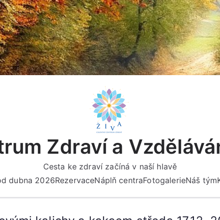
rum Zdraví a Vzdělává
Cesta ke zdraví začíná v naší hlavě
 od dubna 2026
Rezervace
Náplň centra
Fotogalerie
Náš tým