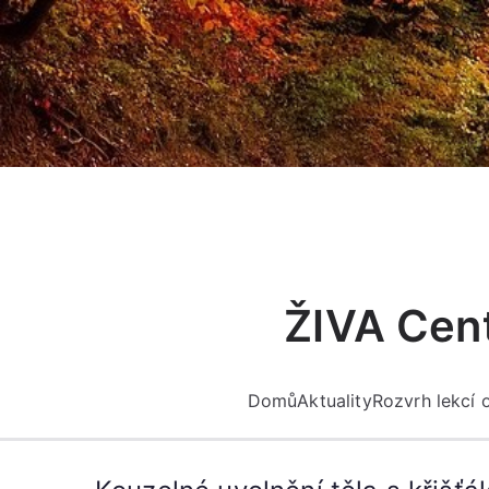
Přeskočit
na
obsah
ŽIVA Cent
Domů
Aktuality
Rozvrh lekcí