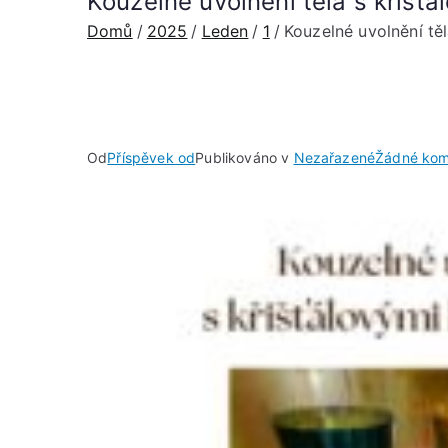
Kouzelné uvolnění těla s křišťá
Domů
2025
Leden
1
Kouzelné uvolnění těl
Od
Příspěvek od
Publikováno v
Nezařazené
Žádné kom