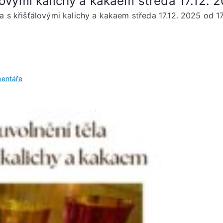
lovými kalichy a kakaem středa 17.12. 
a s křišťálovými kalichy a kakaem středa 17.12. 2025 od 1
u
entáře
Kouzelné
uvolnění
těla
s
křišťálovými
kalichy
a
kakaem
středa
17.12.
2025