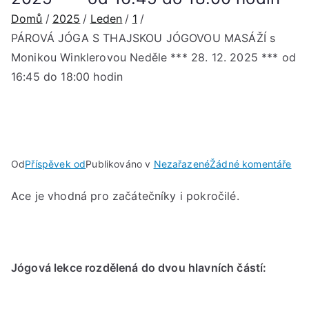
Domů
2025
Leden
1
PÁROVÁ JÓGA S THAJSKOU JÓGOVOU MASÁŽÍ s
Monikou Winklerovou Neděle *** 28. 12. 2025 *** od
16:45 do 18:00 hodin
u
Od
Příspěvek od
Publikováno v
Nezařazené
Žádné komentáře
PÁ
Ace je vhodná pro začátečníky i pokročilé.
JÓ
S
TH
JÓ
Jógová lekce rozdělená do dvou hlavních částí:
MAS
s
Mon