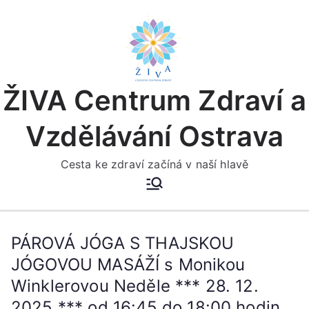
Přeskočit
na
obsah
ŽIVA Centrum Zdraví a
Vzdělávání Ostrava
Cesta ke zdraví začíná v naší hlavě
PÁROVÁ JÓGA S THAJSKOU
JÓGOVOU MASÁŽÍ s Monikou
Winklerovou Neděle *** 28. 12.
2025 *** od 16:45 do 18:00 hodin