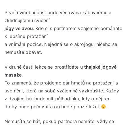
Win
Ned
První cvičební část bude věnována zábavnému a
***
zklidňujícímu cvičení
28.
jógy ve dvou
. Kde si s partnerem vzájemně pomáháte
12.
k lepšímu protažení
202
a vnímání pozice. Nejedná se o akrojógu, ničeho se
***
nemusíte obávat.
od
16:
V druhé části lekce se prostřídáte u
thajské jógové
do
masáže
.
18:
hod
To znamená, že projdeme pár hmatů na protažení a
uvolnění, které na sobě vzájemně vyzkoušíte. Každý
z dvojice tak bude mít půlhodinku, kdy o něj ten
druhý bude pečovat a on bude pouze ležet
Nemusíte se bát, pokud partnera nemáte, vždy se