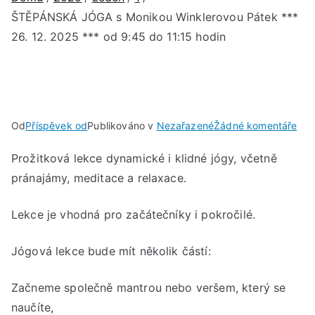
ŠTĚPÁNSKÁ JÓGA s Monikou Winklerovou Pátek ***
26. 12. 2025 *** od 9:45 do 11:15 hodin
u
Od
Příspěvek od
Publikováno v
Nezařazené
Žádné komentáře
ŠT
Prožitková lekce dynamické i klidné jógy, včetně
JÓ
pránajámy, meditace a relaxace.
s
Mon
Win
Lekce je vhodná pro začátečníky i pokročilé.
Pát
***
Jógová lekce bude mít několik částí:
26.
12.
Začneme společně mantrou nebo veršem, který se
202
naučíte,