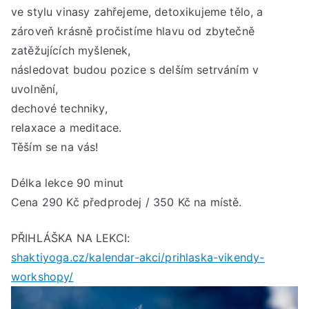
***
ve stylu vinasy zahřejeme, detoxikujeme tělo, a
od
zároveň krásně pročistíme hlavu od zbytečně
9:4
zatěžujících myšlenek,
do
následovat budou pozice s delším setrváním v
11:
uvolnění,
hod
dechové techniky,
relaxace a meditace.
Těším se na vás!
Délka lekce 90 minut
Cena 290 Kč předprodej / 350 Kč na místě.
PŘIHLÁŠKA NA LEKCI:
shaktiyoga.cz/kalendar-akci/prihlaska-vikendy-
workshopy/