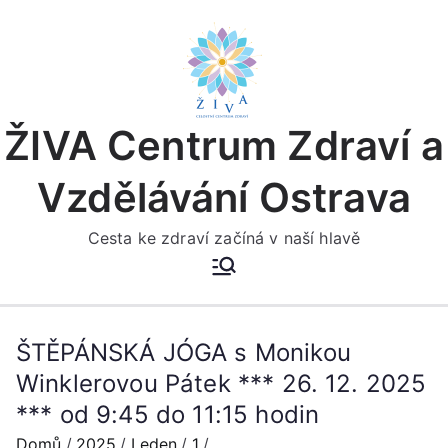
Přeskočit
na
obsah
ŽIVA Centrum Zdraví a
Vzdělávání Ostrava
Cesta ke zdraví začíná v naší hlavě
ŠTĚPÁNSKÁ JÓGA s Monikou
Winklerovou Pátek *** 26. 12. 2025
*** od 9:45 do 11:15 hodin
Domů
2025
Leden
1