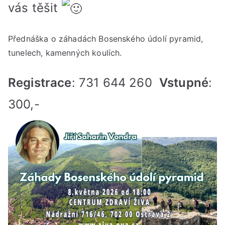
vás těšit
pyr
v
Přednáška o záhadách Bosenského údolí pyramid,
pát
tunelech, kamenných koulích.
8.
kvě
Registrace
: 731 644 260
Vstupné
:
202
od
300,-
18:
do
20:
hod