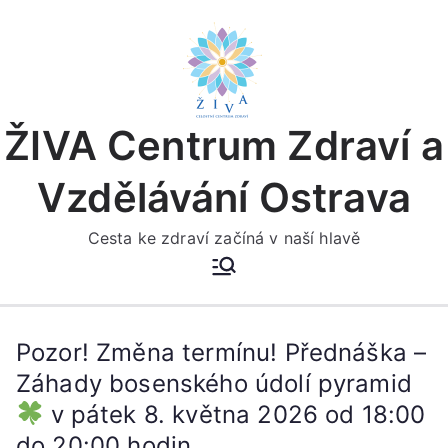
Přeskočit
na
obsah
ŽIVA Centrum Zdraví a
Vzdělávání Ostrava
Cesta ke zdraví začíná v naší hlavě
Pozor! Změna termínu! Přednáška –
Záhady bosenského údolí pyramid
v pátek 8. května 2026 od 18:00
do 20:00 hodin