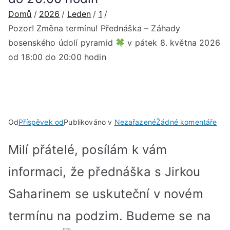
Domů
2026
Leden
1
Pozor! Změna termínu! Přednáška – Záhady
bosenského údolí pyramid
v pátek 8. května 2026
od 18:00 do 20:00 hodin
u
Od
Příspěvek od
Publikováno v
Nezařazené
Žádné komentáře
Poz
Milí přátelé, posílám k vám
Zm
ter
informaci, že přednáška s Jirkou
Pře
–
Saharinem se uskuteční v novém
Záh
bos
termínu na podzim. Budeme se na
údol