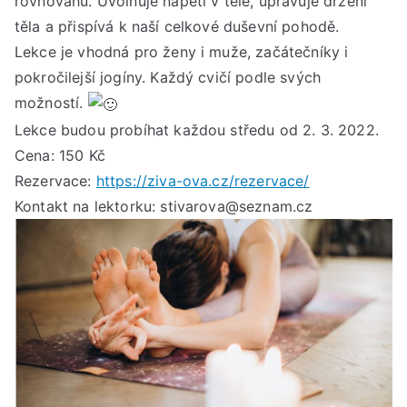
rovnováhu. Uvolňuje napětí v těle, upravuje držení
příl
těla a přispívá k naší celkové duševní pohodě.
k
pra
Lekce je vhodná pro ženy i muže, začátečníky i
jóg
pokročilejší jogíny. Každý cvičí podle svých
možností.
Lekce budou probíhat každou středu od 2. 3. 2022.
Cena: 150 Kč
Rezervace:
https://ziva-ova.cz/rezervace/
Kontakt na lektorku: stivarova@seznam.cz