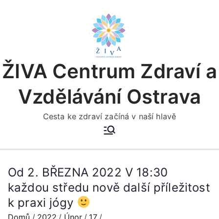
Přeskočit
na
obsah
ŽIVA Centrum Zdraví a
Vzdělávání Ostrava
Cesta ke zdraví začíná v naší hlavě
Od 2. BŘEZNA 2022 V 18:30
každou středu nově další příležitost
k praxi jógy
Domů
2022
Únor
17