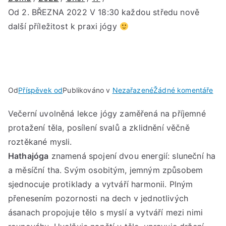
Od 2. BŘEZNA 2022 V 18:30 každou středu nově
další příležitost k praxi jógy
u
Od
Příspěvek od
Publikováno v
Nezařazené
Žádné komentáře
Od
Večerní uvolněná lekce jógy zaměřená na příjemné
2.
protažení těla, posílení svalů a zklidnění věčně
BŘ
202
roztěkané mysli.
V
Hathajóga
znamená spojení dvou energií: sluneční ha
18:
a měsíční tha. Svým osobitým, jemným způsobem
kaž
sjednocuje protiklady a vytváří harmonii. Plným
stř
přenesením pozornosti na dech v jednotlivých
nov
ásanach propojuje tělo s myslí a vytváří mezi nimi
dalš